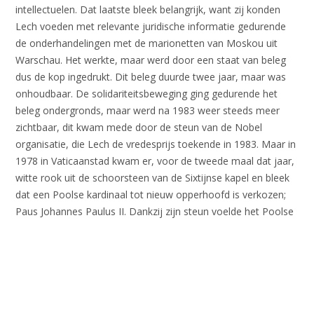
intellectuelen. Dat laatste bleek belangrijk, want zij konden
Lech voeden met relevante juridische informatie gedurende
de onderhandelingen met de marionetten van Moskou uit
Warschau. Het werkte, maar werd door een staat van beleg
dus de kop ingedrukt. Dit beleg duurde twee jaar, maar was
onhoudbaar. De solidariteitsbeweging ging gedurende het
beleg ondergronds, maar werd na 1983 weer steeds meer
zichtbaar, dit kwam mede door de steun van de Nobel
organisatie, die Lech de vredesprijs toekende in 1983. Maar in
1978 in Vaticaanstad kwam er, voor de tweede maal dat jaar,
witte rook uit de schoorsteen van de Sixtijnse kapel en bleek
dat een Poolse kardinaal tot nieuw opperhoofd is verkozen;
Paus Johannes Paulus II. Dankzij zijn steun voelde het Poolse
volk zich weer verenigd en werd mede daardoor de staat van
beleg opgeheven.
Goed, dit is geen Billypedia artikel en ik zal deze geschiedenis
les afronden. Mede door de beweging werden er eerste vrije