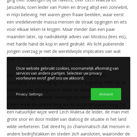
Jaruzelski, toen leider van Polen en droeg altijd een zonnebril,
in mijn beleving. Het waren geen fraaie beelden, waar eerst
een vredelievende massa mensen de straat opgingen en iets
voor elkaar leken te krijgen. Maar minder dan een paar
maanden later, op nadrukkelijk advies van Moskou (lees eis),
met harde hand de kop in werd gedrukt. Als licht puberende
jongen overzag je niet de wereldwijde implicaties van wat
daar in Gdansk in de jaren 80 is gebeurt.
Onze website gebruikt cookies, voornamelijk afkomstig van
services van andere partijen. Selecteer uw privacy
Het gaat natuurlijk over de Solidarność, Solidariteit,
voorkeuren en/of geef ons uw akkoord.
beweging, een beweging die ontstond augustus 1980 op de
Gdansk Lenin Scheepswerf. Waar de havenarbeiders
Privacy Settings
Akkoord
protesten organiseerde vanwege de ellendige situatie in
Polen, waar de winkels leeg waren en de armoede hoog. Op
een natuurlijke wijze werd Lech Walesa de leider, de man met
grote snor en door middel van dialoog de situatie in het land
wilde verbeteren. Dat deed hij zo charismatisch dat mensen in
andere bedrijfstakken en steden zich aansloten, waaronder de