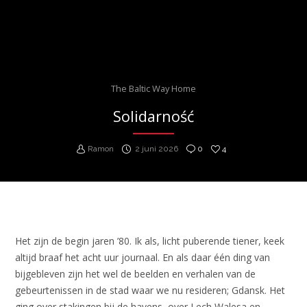
The Baltic Way Home
Solidarność
Ramon
2 juni 2026
0
4
Het zijn de begin jaren ’80. Ik als, licht puberende tiener, keek
altijd braaf het acht uur journaal. En als daar één ding van
bijgebleven zijn het wel de beelden en verhalen van de
gebeurtenissen in de stad waar we nu resideren; Gdansk. Het
ging over stakingen bij de havens, over Lech Walesa en