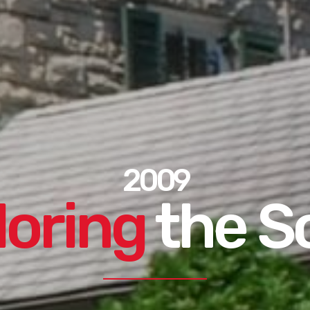
2009
loring
the S