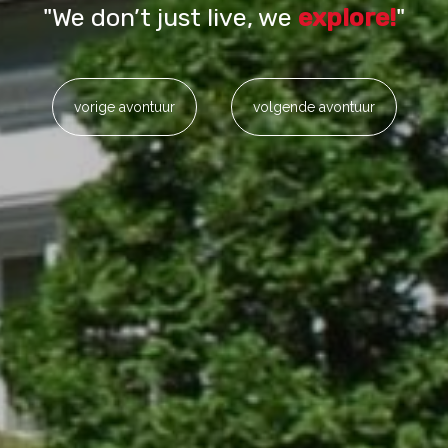
"We don’t just live, we
explore!
"
vorige avontuur
volgende avontuur