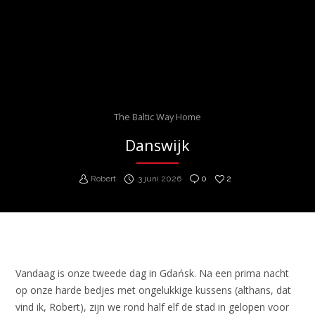
The Baltic Way Home
Danswijk
Robert
3 juni 2026
0
2
Vandaag is onze tweede dag in Gdańsk. Na een prima nacht
op onze harde bedjes met ongelukkige kussens (althans, dat
vind ik, Robert), zijn we rond half elf de stad in gelopen voor