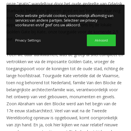
onze “gratis” wandeltour door het oude gedeelte van Gdańsk.
Starbucks beviel ons gisteren goed en we besloten daar nog
Onze website gebruikt cookies, voornamelijk afkomstig van
een keer heen te gaan voor de ham-kaascroissants met
services van andere partijen. Selecteer uw privacy
appelsap. Iets voor elf uur meldden we ons bij de lokale
voorkeuren en/of geef ons uw akkoord.
Golden Gate bij Kate, onze tourguide voor de komende 2,5
uur.
Privacy Settings
Akkoord
Toen we daar aankwamen, was de groep al snel compleet en
vertrokken we via de imposante Golden Gate, vroeger de
toegangspoort voor de koningen tot de oude stad, richting de
lange hoofdstraat. Tourguide Kate vertelde dat de Vlaamse,
toen nog behorend tot Nederland, familie Van den Blocke de
belangrijkste architectenfamilie was, verantwoordelijk voor
het ontwerp van veel gebouwen, monumenten en gevels.
Zoon Abraham van den Blocke werd aan het begin van de
17e eeuw stadsarchitect. Veel van wat na de Tweede
Wereldoorlog opnieuw is opgebouwd, komt oorspronkelijk
van zijn hand. En ja, ook hier kijken we naar relatief nieuwe