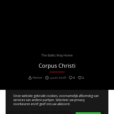
The Baltic Way Home
Corpus Christi
Ramon
4 juni 2026
0
2
Onze website gebruikt cookies, voornamelijk afkomstig van
services van andere partijen. Selecteer uw privacy
voorkeuren en/of geef ons uw akkoord.
Corpus Christi; Het lichaam van Christus… Iedereen kent me