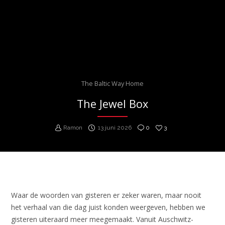
The Baltic Way Home
The Jewel Box
Ramon
13 juni 2026
0
3
Waar de woorden van gisteren er zeker waren, maar nooit
het verhaal van die dag juist konden weergeven, hebben we
gisteren uiteraard meer meegemaakt. Vanuit Auschwitz-