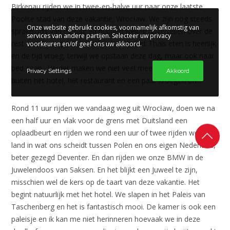
Birkenau rijden we in twee-en-halve uur naar onze laatste
Poolse stad van deze vakantie; Wrocław. We zijn nog steeds
Onze website gebruikt cookies, voornamelijk afkomstig van
sprakeloos van de dag en hebben weinig te vertellen over de
services van andere partijen. Selecteer uw privacy
rest van de dag. Het hotel is okayish, het Thais eten is heerlijk
voorkeuren en/of geef ons uw akkoord.
en de tijd vroeg, terwijl we opstaan deze dag, maar ook naar
bed gaan. Verder maken we niet veel mee van Wrocław,
Privacy Settings
Akkoord
buiten het hotel, het restaurant en een paar kroegen om.
Rond 11 uur rijden we vandaag weg uit Wrocław, doen we na
een half uur en vlak voor de grens met Duitsland een
oplaadbeurt en rijden we rond een uur of twee rijden we het
land in wat ons scheidt tussen Polen en ons eigen Nederland,
beter gezegd Deventer. En dan rijden we onze BMW in de
Juwelendoos van Saksen. En het blijkt een Juweel te zijn,
misschien wel de kers op de taart van deze vakantie. Het
begint natuurlijk met het hotel. We slapen in het Paleis van
Taschenberg en het is fantastisch mooi. De kamer is ook een
paleisje en ik kan me niet herinneren hoevaak we in deze