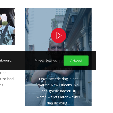
5 JUNI 2011
Dutch men on
 akkoord.
Privacy Settings
Akkoord
Frenchmen
at en
t zo heel
Onze tweede dag in het
was…
warme New Orleans. Na
een goede nachtrust
waren we iets later wakker
dan de vorig…