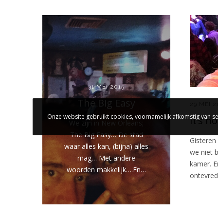
31 MEI 2015
The Big Easy
29 MEI 2
Onze website gebruikt cookies, voornamelijk afkomstig van se
It’s n
We zijn in New Orleans;
The Big Easy… De stad
Gisteren
waar alles kan, (bijna) alles
we niet b
mag… Met andere
kamer. E
woorden makkelijk….En…
ontevred