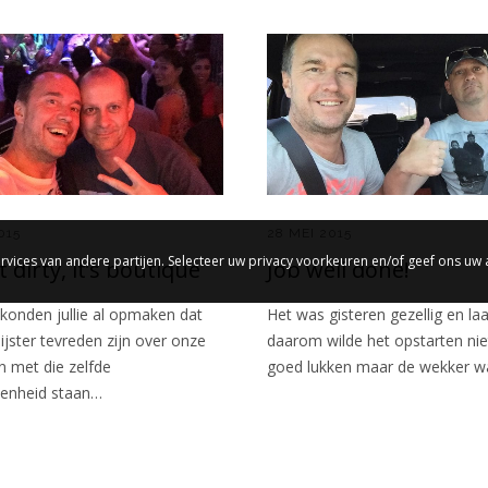
015
28 MEI 2015
rvices van andere partijen. Selecteer uw privacy voorkeuren en/of geef ons uw
ot dirty, it’s boutique
Job well done!
 konden jullie al opmaken dat
Het was gisteren gezellig en la
ijster tevreden zijn over onze
daarom wilde het opstarten nie
n met die zelfde
goed lukken maar de wekker 
enheid staan…