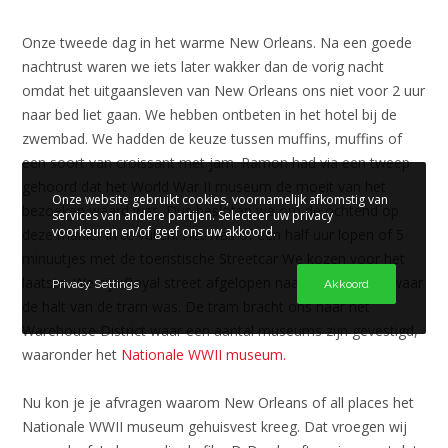
Onze tweede dag in het warme New Orleans. Na een goede
nachtrust waren we iets later wakker dan de vorig nacht
omdat het uitgaansleven van New Orleans ons niet voor 2 uur
naar bed liet gaan. We hebben ontbeten in het hotel bij de
zwembad. We hadden de keuze tussen muffins, muffins of
een soort van croissant met jam. Ramon had via een tweep
gehoord dat het World War II museum de moeit van het
Onze website gebruikt cookies, voornamelijk afkomstig van
bezoeken waard was. Dus besloten we om de ochtend op
services van andere partijen. Selecteer uw privacy
voorkeuren en/of geef ons uw akkoord.
deze manier in te vullen. Het was of een half uur lopen of 5
minuutjes met de toeristische Streetcar We kozen voor het
laatste. We zijn Royal street afgelopen naar Canal Street waar
Privacy Settings
Akkoord
de halt van de tram was. De tram bracht ons naar het
Warehouse District waar een aantal museums zijn gevestigd,
waaronder het
Nationale WWII museum.
Nu kon je je afvragen waarom New Orleans of all places het
Nationale WWII museum gehuisvest kreeg. Dat vroegen wij