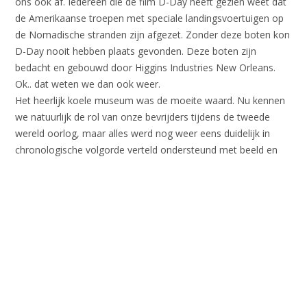
ons ook af. Iedereen die de film D-Day heeft gezien weet dat
de Amerikaanse troepen met speciale landingsvoertuigen op
de Nomadische stranden zijn afgezet. Zonder deze boten kon
D-Day nooit hebben plaats gevonden. Deze boten zijn
bedacht en gebouwd door Higgins Industries New Orleans.
Ok.. dat weten we dan ook weer.
Het heerlijk koele museum was de moeite waard. Nu kennen
we natuurlijk de rol van onze bevrijders tijdens de tweede
wereld oorlog, maar alles werd nog weer eens duidelijk in
chronologische volgorde verteld ondersteund met beeld en
geluid.
Na een uurtje moesten we ons melden bij het Solomon
Victory Theater aan de overkant van de straat voor de
filmvoorstelling
Beyond All Boudaries.
Een 4D film gemaakt
door Tom Hanks en ingesproken door half bekend Hollywood.
Na een voorfilmpje werden we de grote zaal ingeleid met een
40 meter breed scherm die door 9 digitale projectors wordt