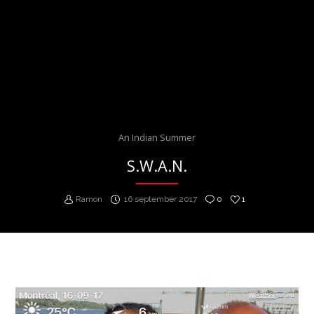
An Indian Summer
S.W.A.N.
Ramon
16 september 2017
0
1