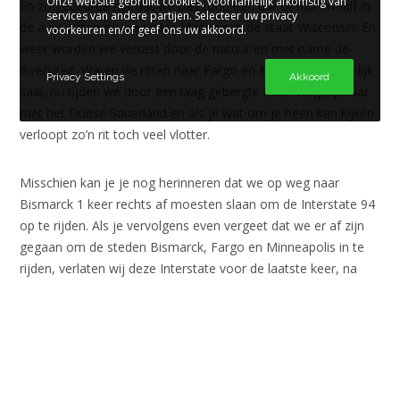
Onze website gebruikt cookies, voornamelijk afkomstig van
En zo gebeurde het dat we pas rond een uur of half twaalf in
services van andere partijen. Selecteer uw privacy
de auto zaten op weg naar Madison in de staat Wisconsin. En
voorkeuren en/of geef ons uw akkoord.
weer worden we verrast door de natuur en met name de
diversiteit. Waren de ritten naar Fargo en Minneapolis redelijk
Privacy Settings
Akkoord
saai, nu rijden we door een laag gebergte heen vergelijkbaar
met het Duitse Sauerland en als je wat om je heen kan kijken
verloopt zo’n rit toch veel vlotter.
Misschien kan je je nog herinneren dat we op weg naar
Bismarck 1 keer rechts af moesten slaan om de Interstate 94
op te rijden. Als je vervolgens even vergeet dat we er af zijn
gegaan om de steden Bismarck, Fargo en Minneapolis in te
rijden, verlaten wij deze Interstate voor de laatste keer, na
1500 kilometer, om Madison in te rijden. Toch bijzonder zo’n
lang op 1 weg te hebben gezeten, met elke keer weer een
andere omgeving en ach je moet een blog toch ook beetje
vullen met dit soort triviale feitjes.