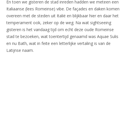
En toen we gisteren de stad inreden hadden we meteen een
Italiaanse (lees Romeinse) vibe. De façades en daken komen
overeen met de steden uit Italië en blijkbaar hier en daar het
temperament ook, zeker op de weg. Na wat sightseeing
gisteren is het vandaag tijd om echt deze oude Romeinse
stad te bezoeken, wat toentertijd genaamd was Aquae Sulis
en nu Bath, wat in feite een letterlijke vertaling is van de
Latijnse naam.
Aquae Sulis was een bedevaartsoord in Romeinse tijden,
vanwege de natuurlijke lokale warm water bron. De Romeinen
hadden op dat moment een technologische voorsprong en
wisten de warmwaterbron te kanaliseren en om te toveren in
een Bath, oftewel een bad. Na de ineenstorting van het
Romeinse Rijk in de vierde eeuw raakte deze plek in de
vergetelheid en werd het onderdeel van de moerassige natuur
en later bebouwd met Middeleeuwse gebouwen. Totdat het
werd herontdekt ergens in de achttiende eeuw en een geheel
nieuw, maar nu in Georgische stijl, pre Victoriaans, elan werd