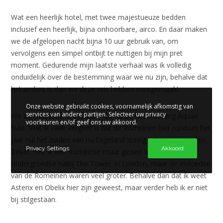
Wat een heerlijk hotel, met twee majestueuze bedden
inclusief een heerlijk, bijna onhoorbare, airco. En daar maken
we de afgelopen nacht bijna 10 uur gebruik van, om
vervolgens een simpel ontbijt te nuttigen bij mijn pret
moment. Gedurende mijn laatste verhaal was ik volledig
onduidelijk over de bestemming waar we nu zijn, behalve dat
het anders is dan we deze reis hebben meegemaakt.
Onze website gebruikt cookies, voornamelijk afkomstig van
services van andere partijen. Selecteer uw privacy
We zijn namelijk in de oude Romeinse nederzetting Aquae
voorkeuren en/of geef ons uw akkoord.
Sulis. Wat ik vaak vergeet is dat de Romeinen hier rondom het
jaar nul het zuiden van nu Engeland stevig in handen hadden.
Privacy Settings
Akkoord
Zeker, heb ik een Romeinse muur gezien bij een
ondergrondse nabij The Tower. in London, maar de invloeden
van de Romeinen waren veel groter. Behalve dan dat ik weet
Asterix en Obelix hier zijn geweest, maar verder heb ik er niet
bij stilgestaan.