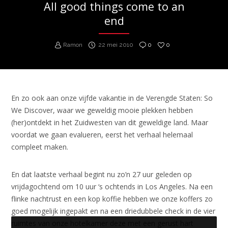
All good things come to an
end
Ramon
22 mei 2010
0
0
En zo ook aan onze vijfde vakantie in de Verengde Staten: So
We Discover, waar we geweldig mooie plekken hebben
(her)ontdekt in het Zuidwesten van dit geweldige land. Maar
voordat we gaan evalueren, eerst het verhaal helemaal
compleet maken.
En dat laatste verhaal begint nu zo’n 27 uur geleden op
vrijdagochtend om 10 uur ‘s ochtends in Los Angeles. Na een
flinke nachtrust en een kop koffie hebben we onze koffers zo
goed mogelijk ingepakt en na een driedubbele check in de vier
ruimtes van onze hotelkamer deze met een gerust hart