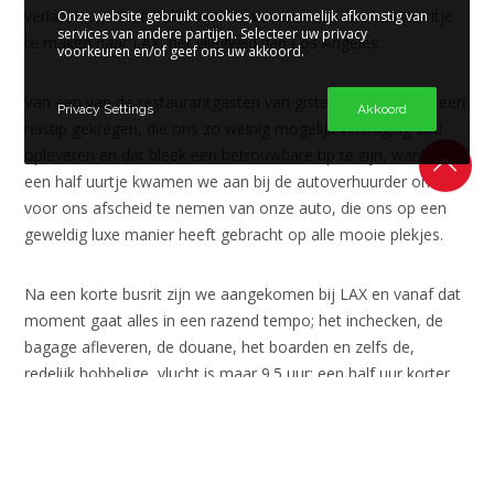
verlaten om deze half twaalf te verlaten om ons laatste ritje
Onze website gebruikt cookies, voornamelijk afkomstig van
services van andere partijen. Selecteer uw privacy
te maken naar LAX, het vliegveld van Los Angeles.
voorkeuren en/of geef ons uw akkoord.
Van een van de restaurantgasten van gisteren hadden we een
Privacy Settings
Akkoord
reistip gekregen, die ons zo weinig mogelijk vertraging zou
opleveren en dat bleek een betrouwbare tip te zijn, want al na
een half uurtje kwamen we aan bij de autoverhuurder om
voor ons afscheid te nemen van onze auto, die ons op een
geweldig luxe manier heeft gebracht op alle mooie plekjes.
Na een korte busrit zijn we aangekomen bij LAX en vanaf dat
moment gaat alles in een razend tempo; het inchecken, de
bagage afleveren, de douane, het boarden en zelfs de,
redelijk hobbelige, vlucht is maar 9.5 uur; een half uur korter
dan normaal en omdat we beide toch een paar uur hebben
kunnen slapen, was het allemaal zo voorbij. En zo zijn we om
11.15 uur Nederlandse tijd geland op Schiphol, terug in
Nederland. Daar stond de familie Vogel ons op te wachten,