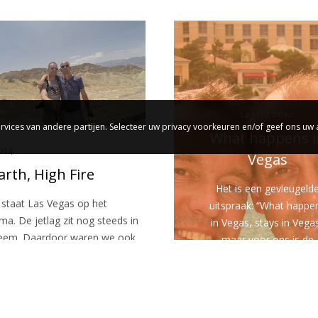
14 MEI 2010
rvices van andere partijen. Selecteer uw privacy voorkeuren en/of geef ons uw
What happens i
014
Vegas
rth, High Fire
Het is een gevleugeld
staat Las Vegas op het
uitspraak: “What happe
a. De jetlag zit nog steeds in
in Vegas, stays in Vega
teem. Daardoor waren we ook
maar voor ons is de
uitspraak niet van…