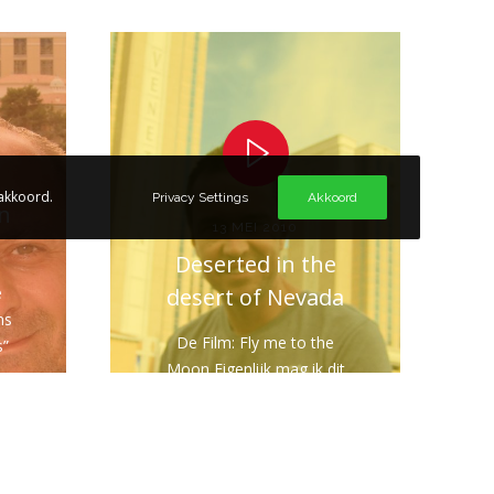
 akkoord.
Privacy Settings
Akkoord
n
13 MEI 2010
Deserted in the
e
desert of Nevada
ns
De Film: Fly me to the
s”
Moon Eigenlijk mag ik dit
filmpje niet publiceren van
Robert en hij heeft gelijk
natuurlijk,…