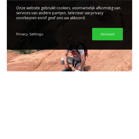
Onze website gebruikt cookies, voornamelijk afkomstig van
services van andere partijen. Selecteer uw privacy
voorkeuren en/of geef ons uw akkoord.
Privacy Settings
Akkoord
28 MEI 2014
Erosion
Om drie uur ’s nachts waren we beide wakker. De jetlag was
nog niet uit ons systeem. Doordat er in…