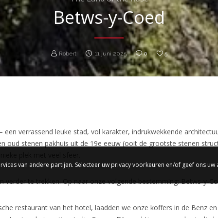
Betws-y-Coed
Robert
11 juni 2025
0
5
 een verrassend leuke stad, vol karakter, indrukwekkende architectuu
n een oud stenen pakhuis uit de 19e eeuw (ooit de grootste stenen stru
ieke plek met veel sfeer.
rvices van andere partijen. Selecteer uw privacy voorkeuren en/of geef ons uw
d om verder te trekken. Op naar onze volgende bestemming: Betws-y-Co
tische restaurant van het hotel, laadden we onze koffers in de Benz 