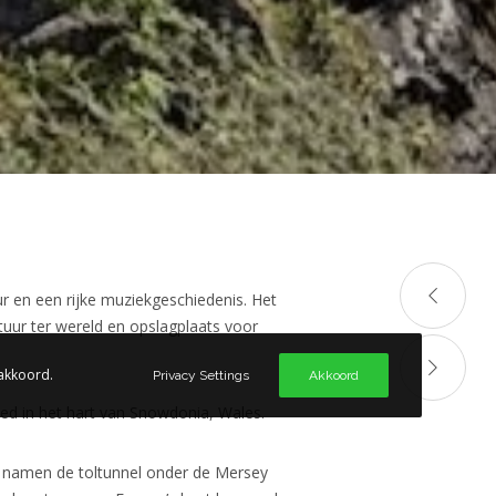
r en een rijke muziekgeschiedenis. Het
ctuur ter wereld en opslagplaats voor
 akkoord.
Privacy Settings
Akkoord
ed in het hart van Snowdonia, Wales.
en namen de toltunnel onder de Mersey