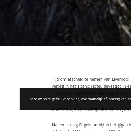
Tijd om afscheid te nemen van Liverpool –
verblijf in het Titanic Hotel, gevestigd i
rumvaten), maakte het helemaal af. Een un
Onze website gebruikt cookies, voornamelijk afkomstig van se
Maar we zijn op roadtrip, dus het is tij
Na een stevig Engels ontbijt in het gigan